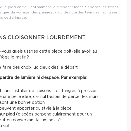
chaque pied carré… notamment le cloisonnement. Séparez les zones
lles que du voilage, des panneaux ou des cordes tendues montrées
ns cette image.
 SANS CLOISONNER LOURDEMENT
vous quels usages cette pièce doit-elle avoir au
 Yoga le matin?
 faire des choix judicieux dès le départ.
 perdre de lumière ni d’espace. Par exemple:
ans installer de cloisons. Les tringles à pression
ne belle idée, car nul besoin de percer les murs.
 sont une bonne option.
euvent apporter du style à la pièce.
sur pied
(placées perpendiculairement pour un
ut en conservant la luminosité.
u sol.