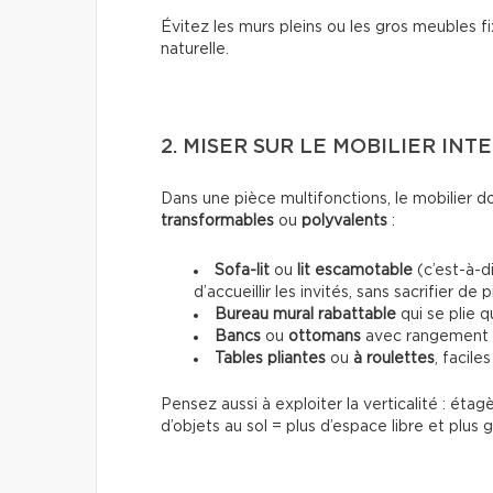
Évitez les murs pleins ou les gros meubles fi
naturelle.
2. MISER SUR LE MOBILIER INT
Dans une pièce multifonctions, le mobilier 
transformables
ou
polyvalents
:
Sofa-lit
ou
lit escamotable
(c’est-à-di
d’accueillir les invités, sans sacrifier de 
Bureau mural rabattable
qui se plie q
Bancs
ou
ottomans
avec rangement i
Tables pliantes
ou
à roulettes
, facile
Pensez aussi à exploiter la verticalité : ét
d’objets au sol = plus d’espace libre et plus g