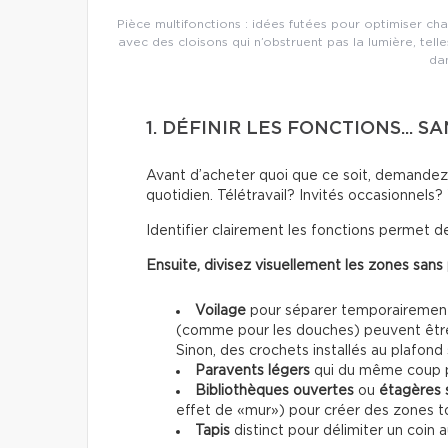
Pièce multifonctions : idées futées pour optimiser 
avec des cloisons qui n’obstruent pas la lumière, te
da
1. DÉFINIR LES FONCTIONS...
Avant d’acheter quoi que ce soit, demandez-
quotidien. Télétravail? Invités occasionnels?
Identifier clairement les fonctions permet de
Ensuite, divisez visuellement les zones sans
Voilage
pour séparer temporairement s
(comme pour les douches) peuvent être u
Sinon, des crochets installés au plafond
Paravents légers
qui du même coup p
Bibliothèques ouvertes
ou
étagères 
effet de «mur») pour créer des zones to
Tapis
distinct pour délimiter un coin a