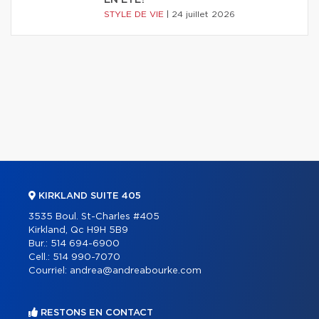
STYLE DE VIE
|
24 juillet 2026
KIRKLAND SUITE 405
3535 Boul. St-Charles #405
Kirkland, Qc H9H 5B9
Bur.:
514 694-6900
Cell.:
514 990-7070
Courriel:
andrea@andreabourke.com
RESTONS EN CONTACT