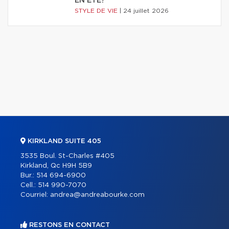
EN ÉTÉ?
STYLE DE VIE
|
24 juillet 2026
KIRKLAND SUITE 405
3535 Boul. St-Charles #405
Kirkland, Qc H9H 5B9
Bur.:
514 694-6900
Cell.:
514 990-7070
Courriel:
andrea@andreabourke.com
RESTONS EN CONTACT