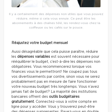
Il y a certainement des dépenses non utiles que vous pouvez
réduire, même si cela vous ennuie. Ce peut être les
abonnements à des chaînes télé, les rendez-vous chez la
coiffeuse ou les cafés sur le pouce.
Réajustez votre budget mensuel
Aussi désagréable que cela puisse paraître, réduire
les
dépenses variables
est souvent nécessaire pour
rééquilibrer le budget, c’est-à-dire les dépenses non
obligatoires. Vous recommencerez lorsque vos
finances vous le permettront! Ne coupez pas tous
vos divertissements par contre, sinon vous ne serez
probablement pas en mesure de faire fonctionner
votre nouveau budget très longtemps. Vous n’avez
jamais fait de budget? La majorité des institutions
bancaires offrent des
outils budgétaires
gratuitement
. Connectez-vous à votre compte en
ligne pour y accéder. Vous y trouverez peut-être
des dépenses surprenantes. Payez-vous en double