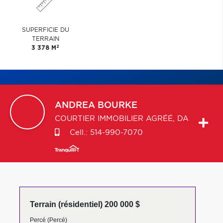
SUPERFICIE DU
TERRAIN
2
3 378 M
ANDREA
BOURKE
COURTIER IMMOBILIER AGRÉÉ, DA
Cell.:
514-990-7070
Terrain (résidentiel) 200 000 $
Percé (Percé)